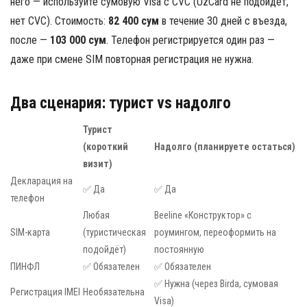
него — используйте сумовую Visa с CVC (UzCard не подойдёт,
нет CVC). Стоимость:
82 400 сум
в течение 30 дней с въезда,
после —
103 000 сум
. Телефон регистрируется один раз —
даже при смене SIM повторная регистрация не нужна.
Два сценария: турист vs надолго
Турист
(короткий
Надолго (планируете остаться)
визит)
Декларация на
✅ Да
✅ Да
телефон
Любая
Beeline «Конструктор» с
SIM-карта
(туристическая
роумингом, переоформить на
подойдёт)
постоянную
ПИНФЛ
✅ Обязателен
✅ Обязателен
✅ Нужна (через Birda, сумовая
Регистрация IMEI
Необязательна
Visa)