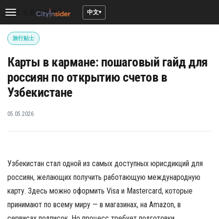
中文
首页
/
文章
/
旅行贴士
Toggle
navigation
旅行贴士
Карты в кармане: пошаговый гайд для
россиян по открытию счетов в
Узбекистане
05.05.2026
Узбекистан стал одной из самых доступных юрисдикций для
россиян, желающих получить работающую международную
карту. Здесь можно оформить Visa и Mastercard, которые
принимают по всему миру — в магазинах, на Amazon, в
сервисах подписок. Но процесс требует подготовки.