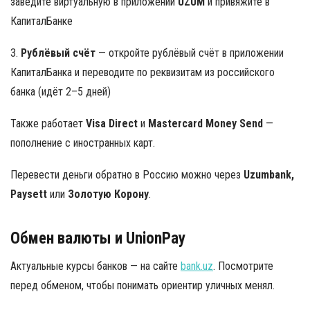
заведите виртуальную в приложении
UZUM
и привяжите в
КапиталБанке
3.
Рублёвый счёт
— откройте рублёвый счёт в приложении
КапиталБанка и переводите по реквизитам из российского
банка (идёт 2–5 дней)
Также работает
Visa Direct
и
Mastercard Money Send
—
пополнение с иностранных карт.
Перевести деньги обратно в Россию можно через
Uzumbank,
Paysett
или
Золотую Корону
.
Обмен валюты и UnionPay
Актуальные курсы банков — на сайте
bank.uz
. Посмотрите
перед обменом, чтобы понимать ориентир уличных менял.