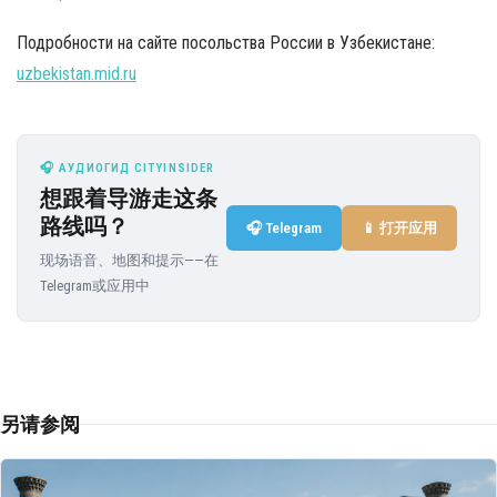
Подробности на сайте посольства России в Узбекистане:
uzbekistan.mid.ru
🎧 АУДИОГИД CITYINSIDER
想跟着导游走这条
路线吗？
🎧 Telegram
📱 打开应用
现场语音、地图和提示——在
Telegram或应用中
另请参阅