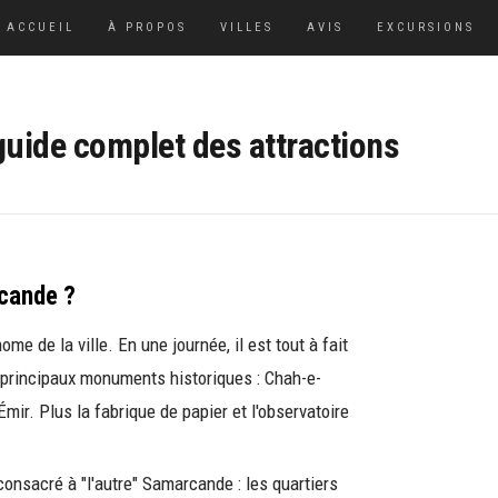
ACCUEIL
À PROPOS
VILLES
AVIS
EXCURSIONS
guide complet des attractions
cande ?
 de la ville. En une journée, il est tout à fait
es principaux monuments historiques : Chah-e-
mir. Plus la fabrique de papier et l'observatoire
consacré à "l'autre" Samarcande : les quartiers