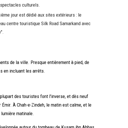
 spectacles culturels.
ième jour est dédié aux sites extérieurs : le
eau centre touristique Silk Road Samarkand avec
".
ents de la ville. Presque entièrement à pied, de
 en incluant les arrêts.
lupart des touristes font l'inverse, et dès neuf
r Émir. À Chah-e-Zindeh, le matin est calme, et le
 lumière matinale.
développée autour du tombeau de Kusam ibn Abbas,