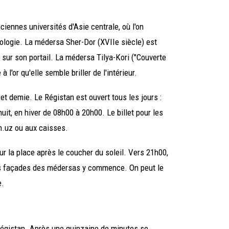
iennes universités d'Asie centrale, où l'on
éologie. La médersa Sher-Dor (XVIIe siècle) est
sur son portail. La médersa Tilya-Kori ("Couverte
 l'or qu'elle semble briller de l'intérieur.
t demie. Le Régistan est ouvert tous les jours :
it, en hiver de 08h00 à 20h00. Le billet pour les
n.uz ou aux caisses.
ur la place après le coucher du soleil. Vers 21h00,
les façades des médersas y commence. On peut le
e.
 Régistan. Après une quinzaine de minutes se