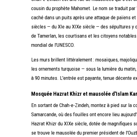
cousin du prophète Mahomet. Le nom se traduit par "
caché dans un puits après une attaque de païens et y
siècles — du XIe au XIXe siècle — des sépultures y 
de Tamerlan, les courtisans et les citoyens notables.
mondial de l'UNESCO.
Les murs brillent littéralement : mosaïques, majoliq
les ornements turquoise — sous la lumière du matin,
à 90 minutes. L'entrée est payante, tenue décente e
Mosquée Hazrat Khizr et mausolée d'Islam Ka
En sortant de Chah-e-Zindeh, montez à pied sur la co
Samarcande, où des fouilles ont encore lieu aujourd'
Hazrat Khizr du XIXe siècle, dotée de magnifiques sc
se trouve le mausolée du premier président de l'Ouzb