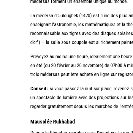
médersas forment un ensemble unique au monde.
La médersa d'Oulougbek (1420) est l'une des plus anc
enseignait l'astronomie, les mathématiques et la th
reconnaissable aux tigres avec des disques solaires 
d'or") — la salle sous coupole est si richement peinte à
Prévoyez au moins une heure, idéalement une heure e
en été (du 20 février au 20 novembre) de 07h00 à minu
trois médersas peut être acheté en ligne sur registo
Conseil :
si vous passez la nuit sur place, revenez s
un spectacle de lumière avec des projections sur 
regarder gratuitement depuis les marches de l'entré
Mausolée Rukhabad
Depuis le Régistan, marchez vers l'ouest sur la rue