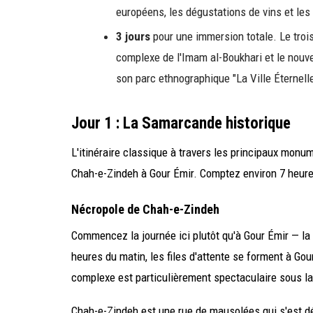
européens, les dégustations de vins et les
3 jours
pour une immersion totale. Le trois
complexe de l'Imam al-Boukhari et le nouv
son parc ethnographique "La Ville Éternelle
Jour 1 : La Samarcande historique
L'itinéraire classique à travers les principaux monum
Chah-e-Zindeh à Gour Émir. Comptez environ 7 heures
Nécropole de Chah-e-Zindeh
Commencez la journée ici plutôt qu'à Gour Émir — la p
heures du matin, les files d'attente se forment à Gou
complexe est particulièrement spectaculaire sous la
Chah-e-Zindeh est une rue de mausolées qui s'est 