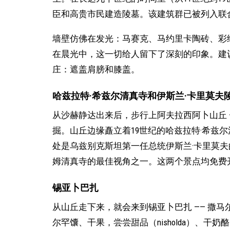
臣和高贵市民建造陵墓。该建筑群已被列入联
墙壁仿佛在发光：马赛克、马约里卡陶砖、彩绘
在晨光中，这一切给人留下了深刻的印象。建议
庄：遮盖肩膀和膝盖。
哈兹拉特·希兹尔清真寺和伊斯兰·卡里莫夫
从沙赫静达出来后，步行上阿夫拉西阿卜山丘 
掘。山丘边缘矗立着19世纪的哈兹拉特·希兹
处是乌兹别克斯坦第一任总统伊斯兰·卡里莫夫
姆清真寺的最佳视角之一。这两个景点均免费
锡亚卜巴扎
从山丘走下来，就会来到锡亚卜巴扎 —— 撒
尔罕馕、干果，尝尝甜品（nisholda）、干奶酪（