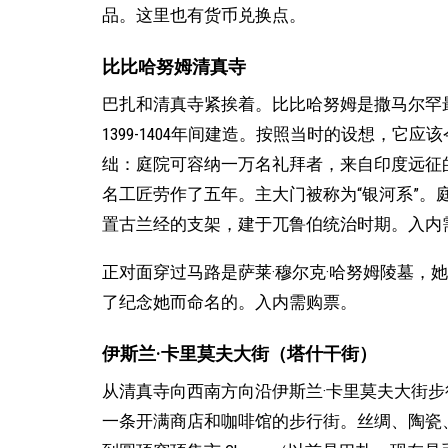
品。这里也有货币兑换点。
比比哈努姆清真寺
巴扎和清真寺紧挨着。比比哈努姆是撒马尔罕
1399-1404年间建造。按照当时的设想，
绌：庭院可容纳一万名礼拜者，来自印度远征
名工匠劳作了五年。主大门被称为“银河系”。庭
置古兰经的支架，建于兀鲁伯统治时期。入内
正对面穿过马路是萨莱·穆尔克·哈努姆陵墓，
了纪念她而命名的。入内需购票。
伊斯兰·卡里莫夫大街（塔什干街）
从清真寺向西南方向沿伊斯兰·卡里莫夫大街
一条开满商店和咖啡馆的步行街。丝绸、陶瓷、