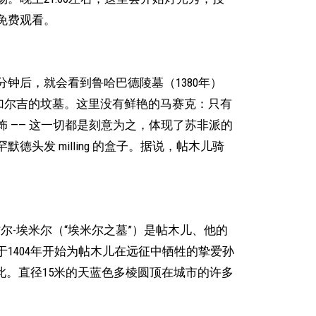
免费观看。
钟后，就会看到鲁哈巴德陵墓（1380年）
萨加尔吉的坟墓。这里没有鲜艳的马赛克：只有
 —— 这一切都是刻意为之，体现了苏非派的
头发 milling 的盒子。据说，帖木儿骑
尔-埃米尔（“埃米尔之墓”）是帖木儿、他的
1404年开始为帖木儿在远征中牺牲的挚爱孙
于此。直径15米的天蓝色多棱圆顶在城市的许多