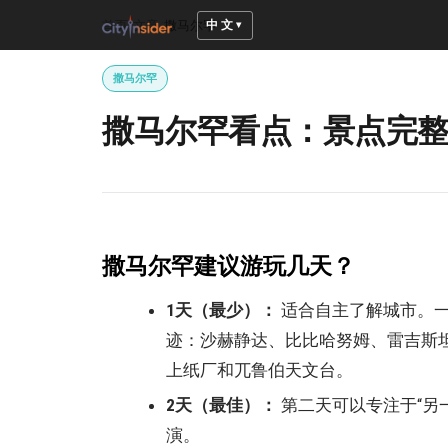
中文
首页
/
文章
/
撒马尔罕
撒马尔罕
撒马尔罕看点：景点完
撒马尔罕建议游玩几天？
1天（最少）：
适合自主了解城市。
迹：沙赫静达、比比哈努姆、雷吉斯
上纸厂和兀鲁伯天文台。
2天（最佳）：
第二天可以专注于“另
演。