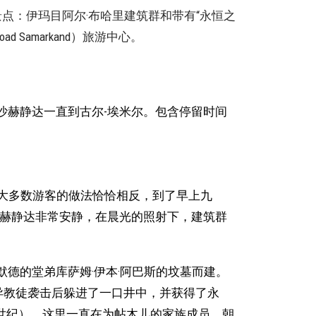
点：伊玛目阿尔·布哈里建筑群和带有“永恒之
d Samarkand）旅游中心。
沙赫静达一直到古尔-埃米尔。包含停留时间
— 大多数游客的做法恰恰相反，到了早上九
沙赫静达非常安静，在晨光的照射下，建筑群
德的堂弟库萨姆·伊本·阿巴斯的坟墓而建。
异教徒袭击后躲进了一口井中，并获得了永
9世纪），这里一直在为帖木儿的家族成员、朝