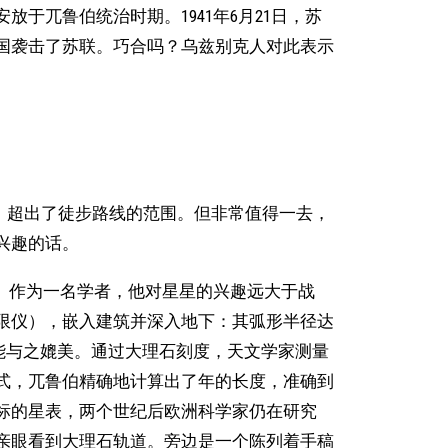
于兀鲁伯统治时期。1941年6月21日，苏
国袭击了苏联。巧合吗？乌兹别克人对此表示
缘，超出了徒步路线的范围。但非常值得一去，
兴趣的话。
造。作为一名学者，他对星星的兴趣远大于战
限仪），嵌入建筑并深入地下：其弧形半径达
具能与之媲美。通过大理石刻度，天文学家测量
式，兀鲁伯精确地计算出了年的长度，准确到
标的星表，两个世纪后欧洲科学家仍在研究
亲眼看到大理石轨道。旁边是一个陈列着手稿