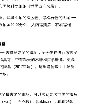
合国教科文组织《世界遗产名录》。
。琉璃圆顶的深蓝色、绿松石色的图案 ——
预留40-90分钟。入内需购票，衣着需端
陵墓
—— 古撒马尔罕的遗址，至今仍在进行考古发
尔清真寺，带有精美的木雕和拱形壁龛。更高
的陵墓（2017年建）。这里是俯瞰比比哈努
开放。
马尔罕最古老的市场。可以买到闻名世界的撒马
kurt）、巴克拉瓦（baklava），看看纪念