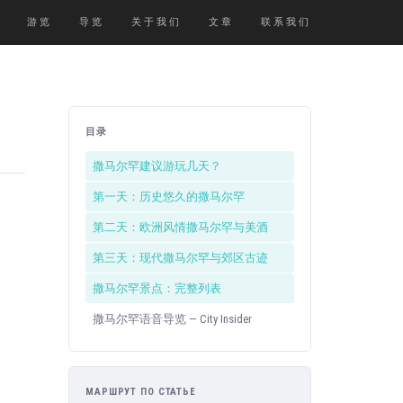
游览
导览
关于我们
文章
联系我们
目录
撒马尔罕建议游玩几天？
第一天：历史悠久的撒马尔罕
第二天：欧洲风情撒马尔罕与美酒
第三天：现代撒马尔罕与郊区古迹
撒马尔罕景点：完整列表
撒马尔罕语音导览 — City Insider
МАРШРУТ ПО СТАТЬЕ