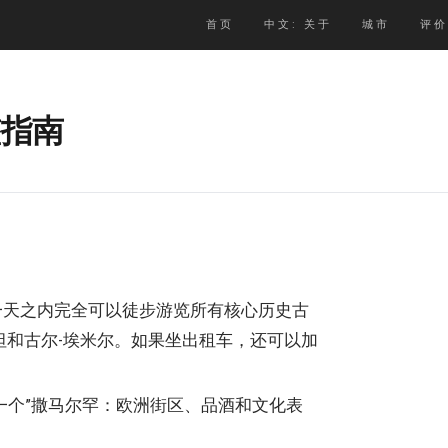
首页
中文: 关于
城市
评价
整指南
一天之内完全可以徒步游览所有核心历史古
坦和古尔-埃米尔。如果坐出租车，还可以加
一个”撒马尔罕：欧洲街区、品酒和文化表