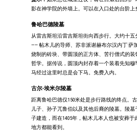
影在神学院的外墙上。可以在入口处的台阶上
鲁哈巴德陵墓
从雷吉斯坦沿雷吉斯坦街向西步行。大约十五分
—— 帖木儿的导师、苏非派谢赫布尔汉内丁·
烧制的砖块、带圆顶的正方体、苦行僧式的装饰
哲学。据传说，圆顶内封存着一个装着先知穆罕默德
马经过这里时总是会下马。免费入内。
古尔-埃米尔陵墓
距离鲁哈巴德仅150米处是步行路线的终点。古
儿子、孙子兀鲁伯以及其他后裔的陵墓。陵墓于
子建造，而在1405年，帖木儿本人也被安葬
地方都能看到。