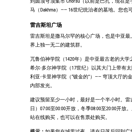
到圆顶穹顶集市 Chorsu（以前是巴扎，现
马（Dakhma）—— 16世纪统治者的墓地。
雷吉斯坦广场
雷吉斯坦是撒马尔罕的核心广场，也是中亚最
界上独一无二的建筑群。
兀鲁伯神学院（1420年）是中亚最古老的大
希尔-多尔神学院（17世纪）以其大门上带有
利亚-卡里神学院（“镀金的”）—— 穹顶大厅
内部发光。
建议预留至少一小时，最好是一个半小时。雷吉斯
日）07:00至00:00开放，冬季08:00至20:00开
站在线购买，也可以在售票处购买。
提示：
如果您在城里过夜，请在日落后回到广场