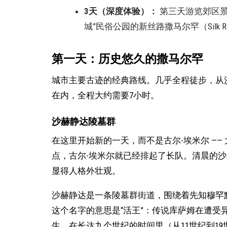
3天（深度体验）：
第三天游览郊区景
城”民俗公园的新丝路撒马尔罕（Silk Roa
第一天：历史悠久的撒马尔罕
城市主要古迹的经典路线。几乎全程徒步，从
在内，全程大约需要7小时。
沙赫静达陵墓群
在这里开始新的一天，而不是古尔-埃米尔 —
点，古尔-埃米尔就已经排起了长队。清晨的
显得人格外壮观。
沙赫静达是一条陵墓群街道，围绕着先知穆罕默
这个名字的意思是“活王”：传说库萨姆在遭受
生。在长达九个世纪的时间里（从11世纪到1