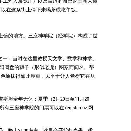
在是手工艺人展览厅）以及路边的谢巴尼王朝大赫
您也可以在这条街上停下来喝茶或吃午饭。
上镜的地方。三座神学院（经学院）构成了世
学之一，当时在这里教授天文学、数学和神学。
太阳圆盘的狮子（形似老虎）图案而闻名。蒂
的金色涂抹得如此厚重，以至于让人觉得它在从
坦全年无休：夏季（2月20日至11月20
放。所有三座神学院的门票可以在 registon.uz 网
。晚上21:00左右，这里会开始灯光秀，投