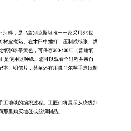
卜河畔，是乌兹别克斯坦唯一一家采用8-9世
将树皮煮熟、在木臼中捶打、压制成纸张、烘
张略带黄色，可保存300-400年（普通纸
手稿正是使用这种纸。您可以观看全过程并亲自
记本、明信片，甚至还有用撒马尔罕手造纸制
手工地毯的编织过程。工匠们将展示从绕线到
商那里购买地毯或丝绸制品。