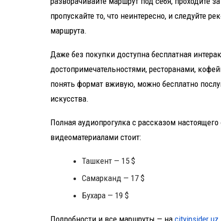
разворачивайте маршрут под себя, проходите за
пропускайте то, что неинтересно, и следуйте р
маршрута.
Даже без покупки доступна бесплатная интера
достопримечательностями, ресторанами, кофей
понять формат вживую, можно бесплатно посл
искусства.
Полная аудиопрогулка с рассказом настоящего
видеоматериалами стоит:
Ташкент — 15 $
Самарканд — 17 $
Бухара — 19 $
Подробности и все маршруты — на
cityinsider.uz
.