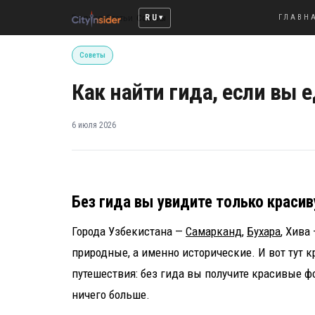
RU
Главная
/
Статьи
/
Советы
ГЛАВН
Советы
Как найти гида, если вы е
6 июля 2026
Без гида вы увидите только краси
Города Узбекистана —
Самарканд
,
Бухара
, Хива
природные, а именно исторические. И вот тут 
путешествия: без гида вы получите красивые ф
ничего больше.