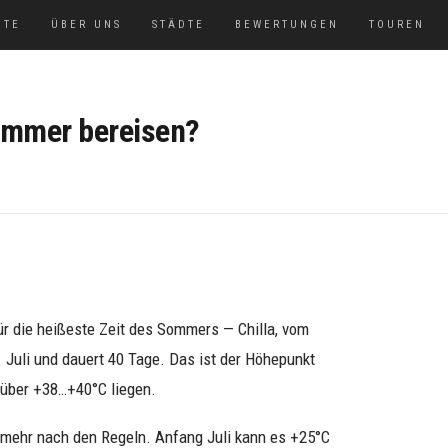
ITE
ÜBER UNS
STÄDTE
BEWERTUNGEN
TOUREN
ommer bereisen?
ür die heißeste Zeit des Sommers — Chilla, vom
. Juli und dauert 40 Tage. Das ist der Höhepunkt
 über +38…+40°C liegen.
t mehr nach den Regeln. Anfang Juli kann es +25°C