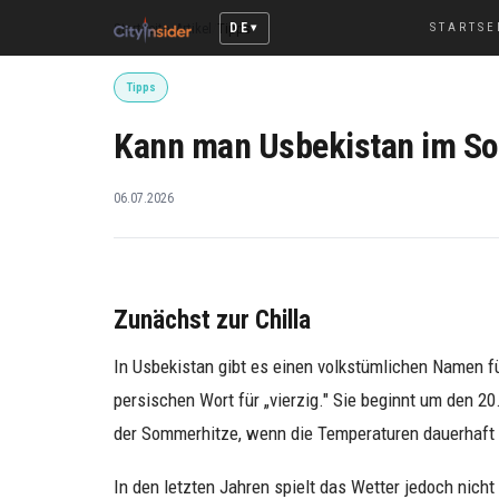
DE
Startseite
/
Artikel
/
Tipps
STARTSE
Tipps
Kann man Usbekistan im S
06.07.2026
Zunächst zur Chilla
In Usbekistan gibt es einen volkstümlichen Namen f
persischen Wort für „vierzig." Sie beginnt um den 20
der Sommerhitze, wenn die Temperaturen dauerhaft
In den letzten Jahren spielt das Wetter jedoch nich