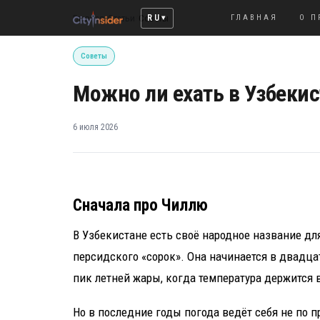
RU
Главная
/
Статьи
/
Советы
ГЛАВНАЯ
О П
Советы
Можно ли ехать в Узбекис
6 июля 2026
Сначала про Чиллю
В Узбекистане есть своё народное название для
персидского «сорок». Она начинается в двадцат
пик летней жары, когда температура держится
Но в последние годы погода ведёт себя не по 