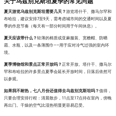
关于乌兹别克斯坦夏季的常见问题
夏天游览乌兹别克斯坦需要几天？
游览塔什干、撒马尔罕和
布哈拉，建议安排7至9天，需考虑城市间的交通时间以及夏
季的作息节奏（每天有一部分时间用于午间休息）。
夏天应该带什么？
轻薄的棉质或亚麻服装、宽檐帽、防晒
霜、水瓶，以及一条薄围巾——用于应对冷气过强的室内环
境。
夏季博物馆和景点正常开放吗？
正常开放。塔什干、撒马尔
罕和布哈拉的许多景点夏季会延长开放时间，日落后依然可
以参观。
如果我不耐热，七八月份还值得去乌兹别克斯坦吗？
值得，
只要合理安排行程：清晨散步，11点至17点待在室内，傍晚
再出门。干燥的空气比湿热明显更容易忍受。