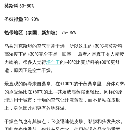
莫斯科
60–80%
圣彼得堡
70–90%
热带地区（泰国、新加坡）
75–95%
乌兹别克斯坦的空气非常干燥，所以这里的+30°C与莫斯科
高湿度下的+30°C完全不是一回事——后者才是真正令人精疲
力竭的。很多人觉得
塔什干
的+40°C比莫斯科的+30°C更舒
适，原因正是空气干燥。
最直观的解释来自桑拿。在+100°C的干蒸桑拿里，身体对热
的承受远比在+60°C的土耳其浴或湿蒸浴更轻松。同样的原
理适用于城市：干燥的空气让汗液蒸发，而不是粘在皮肤
上，身体因此能更有效地降温。
干燥空气也有其缺点：它会迅速使皮肤、黏膜和头发失水。
因此在炎热季节，保持充足饮水、使用保湿产品尤为重要。