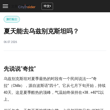
中文
首页
/
文章
/
旅行贴士
Toggle
navigation
旅行贴士
夏天能去乌兹别克斯坦吗？
06.07.2026
先说说"奇拉"
乌兹别克斯坦对夏季最热的时段有一个民间说法——"奇
拉"（Chilla），源自波斯语"四十"。它从七月下旬开始，持续
40天。这是夏季酷热的顶峰，气温始终保持在+38…+40°C以
上。