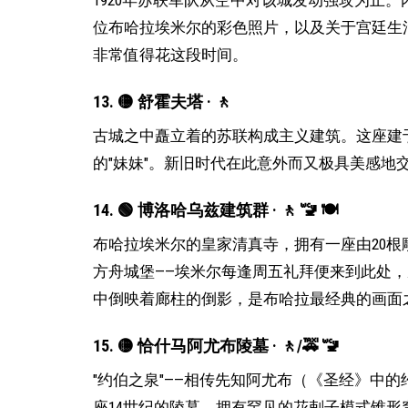
1920年苏联军队从空中对该城发动强攻为止
位布哈拉埃米尔的彩色照片，以及关于宫廷生活
非常值得花这段时间。
13. 🟡 舒霍夫塔 · 🚶
古城之中矗立着的苏联构成主义建筑。这座建于
的"妹妹"。新旧时代在此意外而又极具美感地
14. 🟢 博洛哈乌兹建筑群 · 🚶 🚾 🍽
布哈拉埃米尔的皇家清真寺，拥有一座由20
方舟城堡——埃米尔每逢周五礼拜便来到此处
中倒映着廊柱的倒影，是布哈拉最经典的画面
15. 🟡 恰什马阿尤布陵墓 · 🚶/🚕 🚾
"约伯之泉"——相传先知阿尤布（《圣经》中
座14世纪的陵墓，拥有罕见的花剌子模式锥形