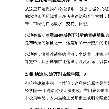
从这里开始您的布哈拉漫步——这是古城的心脏地
的水池四周环绕着三座历史建筑和百年古树，
来，市民们在此取水、交易、休憩。
水池旁矗立着
霍加·纳斯列丁骑驴的青铜雕像

是布哈拉的象征之一。这是拍第一张照片的绝
水池旁，沿着沙赫鲁德运河，坐落着一座古老
导览中，我会详细讲述这里，以及沿途可以参
2. 🟢 纳迪尔·迪万别吉经学院 · 🚶
布哈拉建筑中的一个悖论：这座建筑原本是作
经学院——于是名称便无法更改。主门廊装饰
中极为罕见，因为描绘生灵形象是被明令禁止