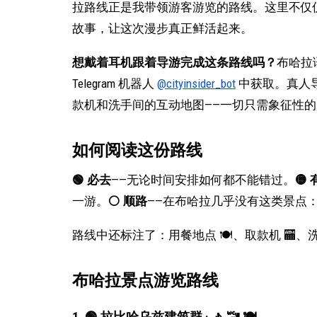
拉路线正是我带领游客游览的路线。这里不仅
故事，让这次漫步真正鲜活起来。
想戴着耳机跟着导游完成这条路线吗？
布哈拉
Telegram 机器人
@cityinsider_bot
中获取。真人
款机和洗手间的互动地图——一切只需象征性
如何阅读这份路线
🟢 必去
——无论时间安排如何都不能错过。
🟡
一游。
⚪️ 顺路
——在布哈拉几乎没有这类景点
路线中还标注了：用餐地点 🍽、取款机 🏧、洗
布哈拉景点游览路线
1. 🟢 拉比哈乌兹建筑群 · 🚶 🚾 🍽