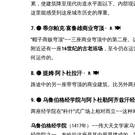
累，使建筑降至现代街道水平面以下。内部现
这里能感受到这座城市历史的厚重。
7. 🟢 蒂尔帕克·富鲁雄商业穹顶 · 🚶 🍽
"帽子商贩穹顶"——三座商业穹顶中的第二座
附近还有一座
16世纪的古老浴场
，至今仍在运
何运作的。
8. 🟡 提姆·阿卜杜拉汗 · 🚶 🍽
路途中的另一座带穹顶的商业建筑。比另外两
9. 🟢 乌鲁伯格经学院与阿卜杜勒阿齐兹汗经学院
两座经学院在"科什"式广场上相对而立——这
乌鲁伯格经学院
（1417年）——伟大天文学
经学院之一。布哈拉这座是其中最早建成的，