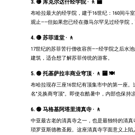
3. 🟡 库克尔达什经学院 · 🚶 🏧
布哈拉最大的经学院，建于16世纪：160间斗
观止——但如果您已经在撒马尔罕见过经学院
4. 🟡 苏菲道堂 · 🚶
17世纪的苏菲苦行僧收容所——经学院之后水
建筑，适合想了解苏菲传统的游客。
5. 🟢 托基萨拉丰商业穹顶 · 🚶 🏧 🍽
布哈拉现存三座16世纪有顶集市中的第一座。
名"兑换商穹顶"。即使在酷暑中，内部也保持
6. 🟢 马格基阿塔里清真寺 · 🚶
中亚最古老的清真寺之一，也是最独特的清真
琐罗亚斯德教圣殿。这座清真寺字面意义上陷