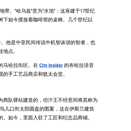
带。"哈乌兹"意为"水池"：这座建于17世纪
树下如今摆放着咖啡馆的桌椅。几个世纪以
。他是中亚民间传说中机智诙谐的智者，也
佳地点。
的马哈拉街区。在
City Insider
的布哈拉语音
观的手工艺品商店和犹太会堂。
为商队驿站建造的，但汗王不经意间将其称为
着鸟儿口衔太阳圆盘的图案，这在伊斯兰建筑
的。如今，里面入驻了工匠和纪念品商铺。