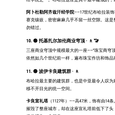
阿卜杜勒阿齐兹汗经学院
——17世纪布哈拉
赛克镶嵌，密密麻麻几乎不留一丝空隙。这是
勿错过。
10. 🟢 托基扎尔加伦商业穹顶 · 🚶 🚾
三座商业穹顶中规模最大的一座——"珠宝商穹
依然如几个世纪前一样，遍布珠宝作坊和饰品
11. 🟢 波伊卡良建筑群 · 🚶
布哈拉最主要的建筑群，也是中亚最令人叹为
移不开目光的统一空间。
卡良宣礼塔
（1127年）——高47米，饰有由
摧毁了整座城市，却在这座宣礼塔前低下了头