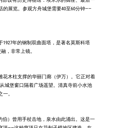
。内部设有历史博物馆：埃米尔的御座、最后一
的展览。参观方舟城堡需要40至60分钟——
1927年的钢制双曲面塔，是著名莫斯科塔
交融，非常上镜。
根雕花木柱支撑的华丽门廊（伊万）。它正对着
，从城堡窗口隔着广场遥望。清真寺前小水池
之一。
的约伯）曾用手杖击地，泉水由此涌出。这是一
穹顶——这种穹顶只在花剌子模地区建造，在