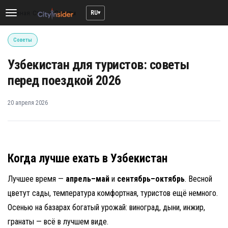
RU
Главная
/
Статьи
/
Советы
Toggle
navigation
Советы
Узбекистан для туристов: советы
перед поездкой 2026
20 апреля 2026
Когда лучше ехать в Узбекистан
Лучшее время —
апрель–май
и
сентябрь–октябрь
. Весной
цветут сады, температура комфортная, туристов ещё немного.
Осенью на базарах богатый урожай: виноград, дыни, инжир,
гранаты — всё в лучшем виде.