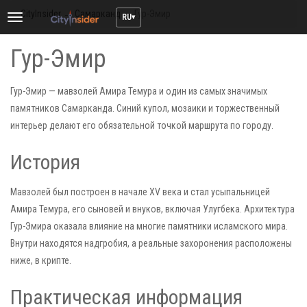
CityInsider
→
Самарканд
→
Гур-Эмир
RU
Toggle
navigation
Гур-Эмир
Гур-Эмир — мавзолей Амира Темура и один из самых значимых
памятников Самарканда. Синий купол, мозаики и торжественный
интерьер делают его обязательной точкой маршрута по городу.
История
Мавзолей был построен в начале XV века и стал усыпальницей
Амира Темура, его сыновей и внуков, включая Улугбека. Архитектура
Гур-Эмира оказала влияние на многие памятники исламского мира.
Внутри находятся надгробия, а реальные захоронения расположены
ниже, в крипте.
Практическая информация