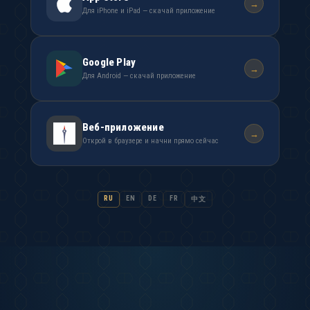
→
Для iPhone и iPad — скачай приложение
Google Play
→
Для Android — скачай приложение
Веб-приложение
→
Открой в браузере и начни прямо сейчас
RU
EN
DE
FR
中文