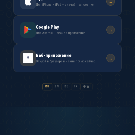
→
Для iPhone и iPad — скачай приложение
Google Play
→
Для Android — скачай приложение
Веб-приложение
→
Открой в браузере и начни прямо сейчас
RU
EN
DE
FR
中文