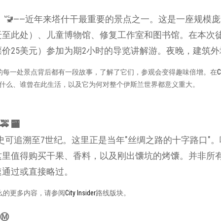
）
🚾——近年来塔什干最重要的景点之一。这是一座规模
迁至此处）、儿童博物馆、修复工作室和图书馆。在本次
价25美元）参加为期2小时的导览讲解游。夜晚，建筑
的每一处景点背后都有一段故事，了解了它们，参观会变得趣味倍增。在
C
过什么、谁曾在此生活，以及它为何对整个伊斯兰世界都意义重大。
 🏧
史可追溯至7世纪。这里正是当年"丝绸之路的十字路口"。
这里值得购买干果、香料，以及刚出馕坑的烤馕。并非所有
速通过或直接略过。
么的更多内容，请参阅
City Insider
路线版块。
Ⓜ️