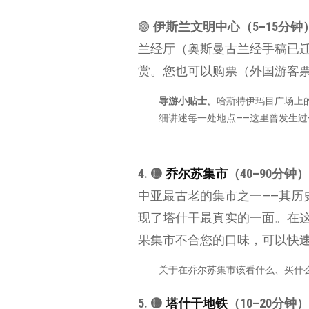
🟢
伊斯兰文明中心（5–15分钟
兰经厅（奥斯曼古兰经手稿已
赏。您也可以购票（外国游客票
导游小贴士。
哈斯特伊玛目广场上
细讲述每一处地点——这里曾发生
4. 🟡
乔尔苏集市
（40–90分钟）
中亚最古老的集市之一——其历
现了塔什干最真实的一面。在
果集市不合您的口味，可以快
关于在乔尔苏集市该看什么、买什
5. 🟡
塔什干地铁
（10–20分钟）