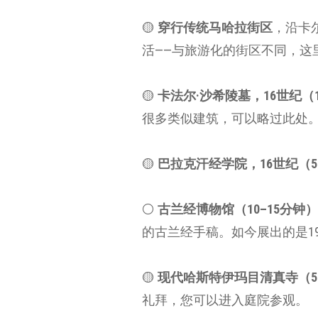
🟡
穿行传统马哈拉街区
，沿卡
活——与旅游化的街区不同，这
🟡
卡法尔·沙希陵墓，16世纪（1
很多类似建筑，可以略过此处
🟡
巴拉克汗经学院，16世纪（5
⚪️
古兰经博物馆（10–15分钟
的古兰经手稿。如今展出的是1
🟡
现代哈斯特伊玛目清真寺（5–
礼拜，您可以进入庭院参观。