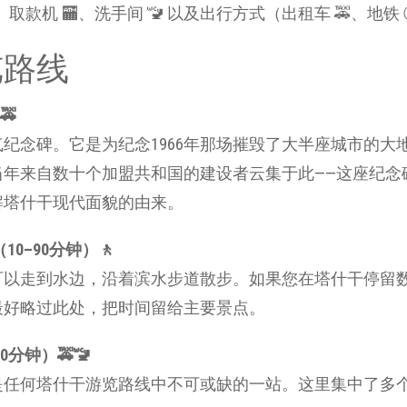
款机 🏧、洗手间 🚾 以及出行方式（出租车 🚕、地铁 Ⓜ
览路线
🚕
纪念碑。它是为纪念1966年那场摧毁了大半座城市的大
当年来自数十个加盟共和国的建设者云集于此——这座纪念
解塔什干现代面貌的由来。
10–90分钟）🚶
可以走到水边，沿着滨水步道散步。如果您在塔什干停留
最好略过此处，把时间留给主要景点。
20分钟）🚕🚾
是任何塔什干游览路线中不可或缺的一站。这里集中了多