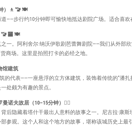
）🚶 🚾 🍽
道——步行约10分钟即可愉快地抵达剧院广场。适合喜
 🏧 🍽
之一。阿利舍尔·纳沃伊歌剧芭蕾舞剧院——我们从外部
百货商场。这里是拍照打卡的必经之地。
博物馆建筑
建筑的代表——一座悬浮的立方体建筑，装饰着传统的"潘扎
是一处颇为有趣的景点。
罗曼诺夫故居（10–15分钟）🚶‍♂️
，背后隐藏着塔什干最出人意料的故事之一。尼古拉·康斯
外部参观。这个人和这个地方的故事，堪称该城历史上最