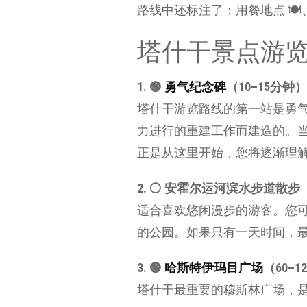
路线中还标注了：用餐地点 🍽、取
塔什干景点游
1. 🟢
勇气纪念碑
（10–15分钟）
塔什干游览路线的第一站是勇气
力进行的重建工作而建造的。
正是从这里开始，您将逐渐理
2.️ ⚪️ 安霍尔运河滨水步道散步（
适合喜欢悠闲漫步的游客。您
的公园。如果只有一天时间，
3. 🟢
哈斯特伊玛目广场
（60–1
塔什干最重要的穆斯林广场，