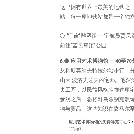
这里拥有世界上最美的地铁之
站。每一座地铁站都是一个独
⚪️ "宇宙"雕塑组——宇航
前往"蓝色穹顶"公园。
6.🟡 应用艺术博物馆——40至70分钟
从科斯莫纳夫特拉尔站步行十分
山大·波洛夫佐夫的宅邸。他深
尖工匠，以民族风格装饰这座宅
参观之后，您将对乌兹别克装
物与赝品。这些知识在撒马尔
应用艺术博物馆的免费导览
可在
City
听讲解。