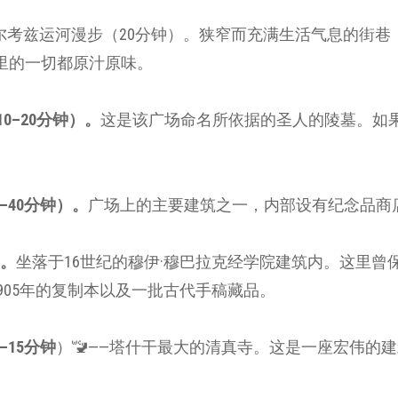
尔考兹运河漫步（20分钟）。狭窄而充满生活气息的街巷
里的一切都原汁原味。
0–20分钟）。
这是该广场命名所依据的圣人的陵墓。如
。
–40分钟）。
广场上的主要建筑之一，内部设有纪念品商
）。
坐落于16世纪的穆伊·穆巴拉克经学院建筑内。这里曾
905年的复制本以及一批古代手稿藏品。
15分钟
）🚾——塔什干最大的清真寺。这是一座宏伟的