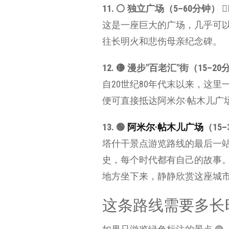
11. ⚪️ 独立广场（5–60分钟） 🚶‍♂
这是一座巨大的广场，几乎可
往长明火和悲伤母亲纪念碑。
12. 🟡 漫步"百老汇"街（15–20分钟） 
自20世纪80年代末以来，这
便可直接抵达阿米尔·帖木儿广
13. 🟢
阿米尔·帖木儿广场
（15–3
塔什干景点游览路线的最后一站
史，每个时代都有自己的故事。
地方坐下来，静静欣赏这座城
这条路线需要多长