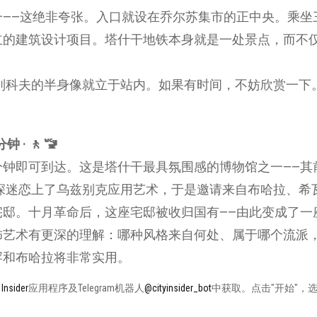
一——这绝非夸张。入口就设在乔尔苏集市的正中央。乘坐
立的建筑设计项目。塔什干地铁本身就是一处景点，而不
员贾尼别科夫的半身像就立于站内。如果有时间，不妨欣赏一
 · 🚶 🚾
钟即可到达。这是塔什干最具氛围感的博物馆之一——其
深迷恋上了乌兹别克应用艺术，于是邀请来自布哈拉、希
邸。十月革命后，这座宅邸被收归国有——由此变成了一
饰艺术有更深的理解：哪种风格来自何处、属于哪个流派
罕和布哈拉将非常实用。
 Insider
应用程序及Telegram机器人
@cityinsider_bot
中获取。点击"开始"，