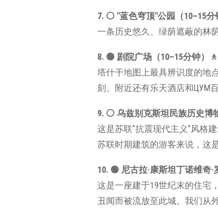
7. ⚪️ "蓝色穹顶"公园（10–15分钟
一条历史悠久、绿荫遮蔽的林荫
8. 🟢 剧院广场（10–15分钟）‍🚶 
塔什干地图上最具辨识度的地点
刻。附近还有乐天酒店和ЦУМ
9. ⚪️ 乌兹别克斯坦民族历史
这是苏联"抗震现代主义"风格
苏联时期建筑的游客来说，这
10. 🟢 尼古拉·康斯坦丁诺维奇·
这是一座建于19世纪末的住宅
丑闻而被流放至此城。我们从