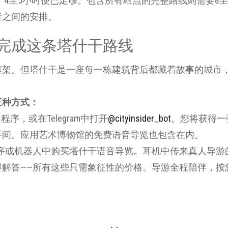
，4至5小时便已足够。包含所有站点的完整路线则需要8
者之间的安排。
完成这条塔什干路线
框架。但塔什干是一座每一栋建筑背后都藏着故事的城市
三种方式：
程序，或在Telegram中打开
@cityinsider_bot
。您将获得一
手间。应用艺术博物馆的免费语音导览也包含在内。
程序或机器人中购买塔什干语音导览。耳机中传来真人导游
得解答——所有这些只需象征性的价格。导游全程陪伴，按