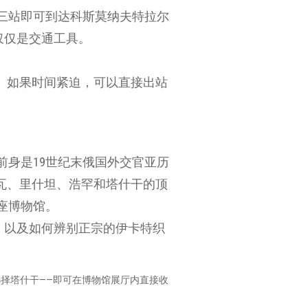
三站即可到达科斯莫纳夫特拉尔
仅仅是交通工具。
下。如果时间紧迫，可以直接出站
前身是19世纪末俄国外交官亚历
瓦、里什坦、浩罕和塔什干的顶
座博物馆。
，以及如何辨别正宗的伊卡特织
选择塔什干——即可在博物馆展厅内直接收