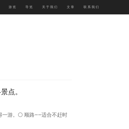
游览
导览
关于我们
文章
联系我们
各景点。
一游。⚪️ 顺路——适合不赶时