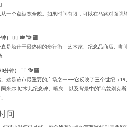
️
以从一个点纵览全貌。如果时间有限，可以在马路对面眺
🚶‍♂️ 🍽 🚾 🏧
里一直是塔什干最热闹的步行街：艺术家、纪念品商店、咖
场。
0分钟） 🚶‍♂️ 🚾 🏧
。这是该市最重要的广场之一——它反映了三个世纪（19、
阿米尔·帖木儿纪念碑、喷泉，以及背景中的"乌兹别克斯
市。
时间