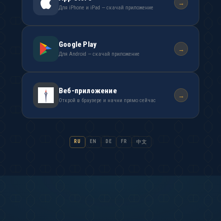
→
Для iPhone и iPad — скачай приложение
Google Play
→
Для Android — скачай приложение
Веб-приложение
→
Открой в браузере и начни прямо сейчас
RU
EN
DE
FR
中文