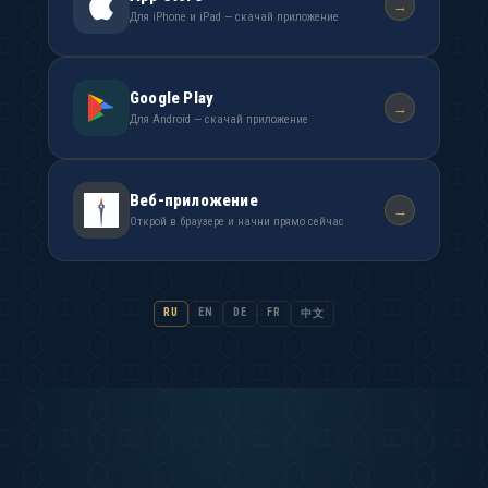
→
Для iPhone и iPad — скачай приложение
Google Play
→
Для Android — скачай приложение
Веб-приложение
→
Открой в браузере и начни прямо сейчас
RU
EN
DE
FR
中文