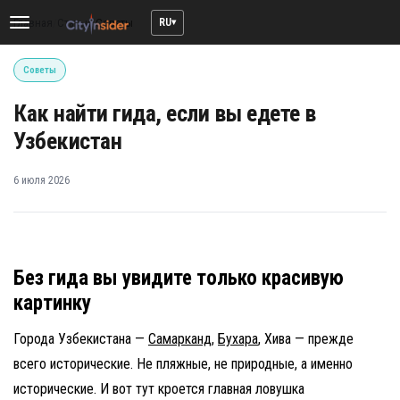
RU
Главная
/
Статьи
/
Советы
Toggle
navigation
Советы
Как найти гида, если вы едете в
Узбекистан
6 июля 2026
Без гида вы увидите только красивую
картинку
Города Узбекистана —
Самарканд
,
Бухара
, Хива — прежде
всего исторические. Не пляжные, не природные, а именно
исторические. И вот тут кроется главная ловушка