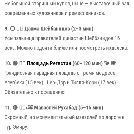
Небольшой старинный купол, ныне — выставочный зал
современных художников и ремесленников.
9. ⚪️ 🚶‍♂️ Дахма Шейбанидов (2–3 мин)
Усыпальница правителей династии Шейбанидов 16
века. Можно подойти ближе или посмотреть издалека.
10. 🟢 🚶‍♂️
Площадь Регистан
(60–120 мин) 🚾 🍽
Грандиозная парадная площадь с тремя медресе:
Улугбека (15 век), Шер-Дор и Тилля-Кори (17 век).
Обязательно к посещению!
11. 🟡 🚶‍♂️/🚕 Мавзолей Рухабад (5–15 мин)
Скромный, но монументальный мавзолей по дороге к
Гур Эмиру.