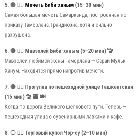
5. 🟢 🚶‍♂️
Мечеть Биби-ханым
(15–30 мин)
Самая большая мечеть Самарканда, построенная по
приказу Тамерлана. Грандиозна, хотя и сильно
разрушена.
6. 🟡 🚶‍♂️ Мавзолей Биби-ханым (5–20 мин) 🚾
Мавзолей любимой жены Тамерлана — Сарай Мульк
Ханум. Находится прямо напротив мечети.
7. 🟡 🚶‍♂️ Прогулка по пешеходной улице Ташкентская
(15 мин) 🚾 🏧 🍽
Когда-то дорога Великого шёлкового пути. Теперь —
пешеходная улица с сувенирными лавками и кафе.
8. ⚪️ 🚶‍♂️ Торговый купол Чор-су (2–10 мин)